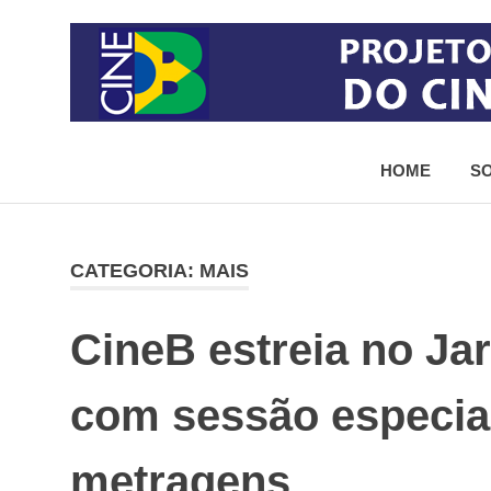
Skip
to
content
Projeto
de
HOME
SO
democratização
do
acesso
ao
cinema
CATEGORIA:
MAIS
brasileiro
CineB estreia no Ja
com sessão especial
metragens