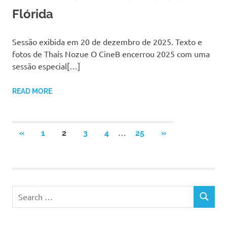
Flórida
Sessão exibida em 20 de dezembro de 2025. Texto e
fotos de Thaís Nozue O CineB encerrou 2025 com uma
sessão especial[…]
READ MORE
Navegação
…
PREVIOUS
NEXT
«
1
2
3
4
25
»
POSTS
POSTS
por
posts
Search
SEARCH
for: