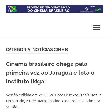
Skip
to
content
Projeto
CineB
de
democratização
MENU
do
acesso
ao
cinema
CATEGORIA:
NOTÍCIAS CINE B
brasileiro
Cinema brasileiro chega pela
primeira vez ao Jaraguá e lota o
Instituto Ikigai
Sessão exibida em 21-03-26 Fotos e texto: Thaís Nozue
No sábado, 21 de março, o CineB realizou sua primeira
sessão[…]