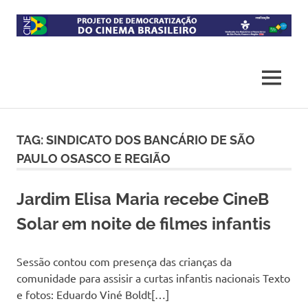
Skip
to
content
Projeto
CineB
de
democratização
MENU
do
acesso
ao
cinema
TAG:
SINDICATO DOS BANCÁRIO DE SÃO
brasileiro
PAULO OSASCO E REGIÃO
Jardim Elisa Maria recebe CineB
Solar em noite de filmes infantis
Sessão contou com presença das crianças da
comunidade para assisir a curtas infantis nacionais Texto
e fotos: Eduardo Viné Boldt[…]