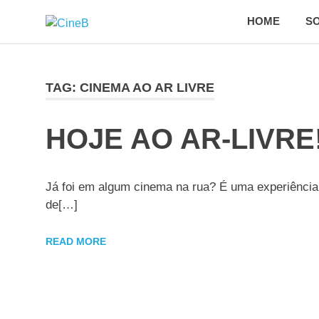
Skip
HOME
SO
CineB
to
Projeto
content
de
democratização
do
TAG:
CINEMA AO AR LIVRE
acesso
ao
cinema
HOJE AO AR-LIVRE
brasileiro
Já foi em algum cinema na rua? É uma experiência 
de[…]
READ MORE