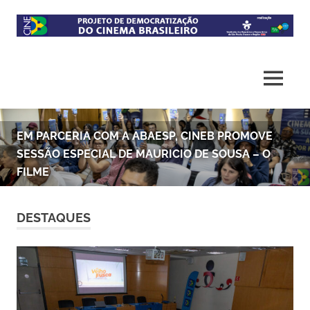
Projeto
CineB
de
democratização
do
acesso
ao
cinema
EM PARCERIA COM A ABAESP, CINEB PROMOVE
brasileiro
SESSÃO ESPECIAL DE MAURICIO DE SOUSA – O
FILME
DESTAQUES