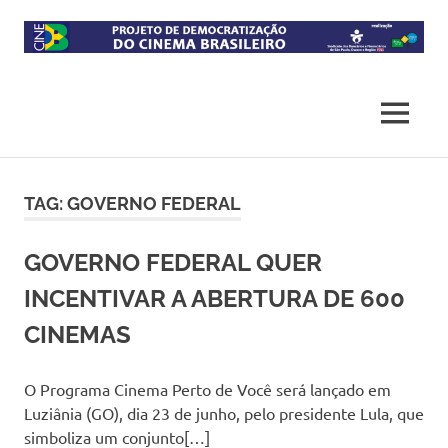
Skip
to
content
Projeto
CineB
de
democratização
MENU
do
acesso
ao
cinema
TAG:
GOVERNO FEDERAL
brasileiro
GOVERNO FEDERAL QUER
INCENTIVAR A ABERTURA DE 600
CINEMAS
O Programa Cinema Perto de Você será lançado em
Luziânia (GO), dia 23 de junho, pelo presidente Lula, que
simboliza um conjunto[…]