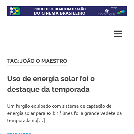
Skip
to
content
Projeto
CineB
de
democratização
MENU
do
acesso
ao
cinema
TAG:
JOÃO O MAESTRO
brasileiro
Uso de energia solar foi o
destaque da temporada
Um furgão equipado com sistema de captação de
energia solar para exibir filmes foi a grande vedete da
temporada no[…]