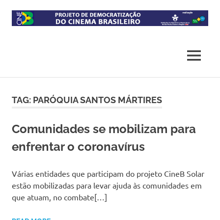
Skip
to
content
Projeto
CineB
de
democratização
MENU
do
acesso
ao
cinema
TAG:
PARÓQUIA SANTOS MÁRTIRES
brasileiro
Comunidades se mobilizam para
enfrentar o coronavírus
Várias entidades que participam do projeto CineB Solar
estão mobilizadas para levar ajuda às comunidades em
que atuam, no combate[…]