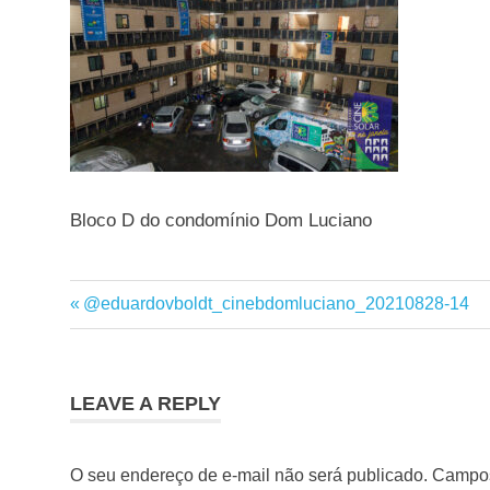
Bloco D do condomínio Dom Luciano
Previous
@eduardovboldt_cinebdomluciano_20210828-14
Navegação
Post:
de
Post
LEAVE A REPLY
O seu endereço de e-mail não será publicado.
Campos