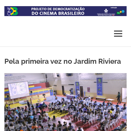
Skip
to
content
Projeto
CineB
de
democratização
MENU
do
acesso
ao
cinema
Pela primeira vez no Jardim Riviera
brasileiro