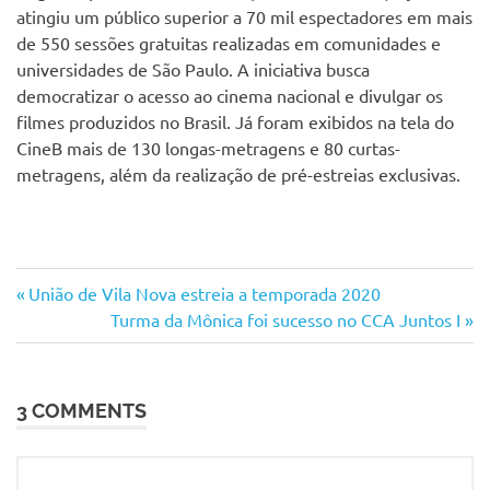
atingiu um público superior a 70 mil espectadores em mais
de 550 sessões gratuitas realizadas em comunidades e
universidades de São Paulo. A iniciativa busca
democratizar o acesso ao cinema nacional e divulgar os
filmes produzidos no Brasil. Já foram exibidos na tela do
CineB mais de 130 longas-metragens e 80 curtas-
metragens, além da realização de pré-estreias exclusivas.
Brazucah
Previous
Navegação
União de Vila Nova estreia a temporada 2020
Produções
Post:
Next
Turma da Mônica foi sucesso no CCA Juntos I
de
Centro de
Post:
Formação
Post
e
Recreação
3 COMMENTS
Jardim
São José
Cidálio