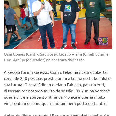
Osni Gomes (Centro São José), Cidálio Vieira (CineB Solar) e
Doni Araújo (educador) na abertura da sessão
A sessão foi um sucesso. Com o telão na quadra coberta,
cerca de 240 pessoas prestigiaram a trama de Cebolinha e
sua turma. O casal Edinho e Maria Fabiana, pais do Yuri,
disseram ter gostado muito da sessão. “O Yuri na verdade
queria vir, ele soube do filme da Mônica e queria muito
vir”, contam os pais, quem moram bem perto do Centro.
Antes do filme, cerca de 15 crianças com idades entre 6 e