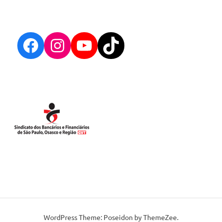
Facebook
Instagram
YouTube
TikTok
cartaz-29-7
cartaz30-7
WordPress Theme: Poseidon by ThemeZee.