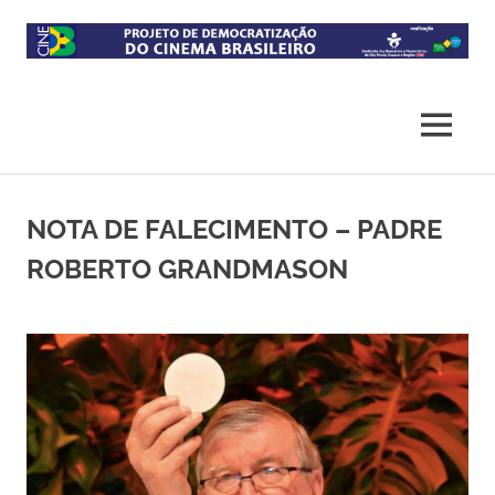
Skip
to
content
Projeto
CineB
de
democratização
MENU
do
acesso
ao
cinema
NOTA DE FALECIMENTO – PADRE
brasileiro
ROBERTO GRANDMASON