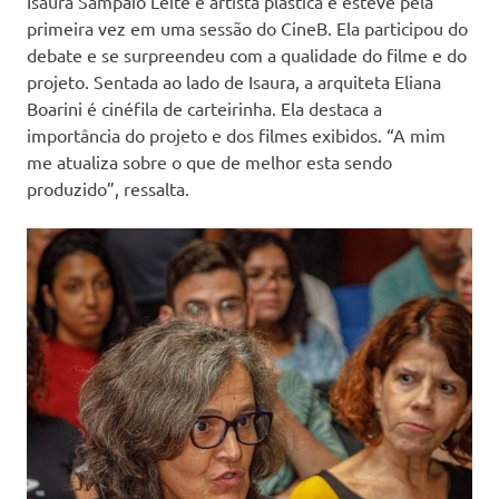
Isaura Sampaio Leite é artista plástica e esteve pela
primeira vez em uma sessão do CineB. Ela participou do
debate e se surpreendeu com a qualidade do filme e do
projeto. Sentada ao lado de Isaura, a arquiteta Eliana
Boarini é cinéfila de carteirinha. Ela destaca a
importância do projeto e dos filmes exibidos. “A mim
me atualiza sobre o que de melhor esta sendo
produzido”, ressalta.