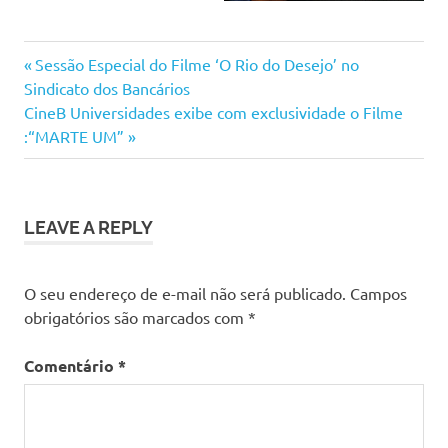
Previous
Navegação
Sessão Especial do Filme ‘O Rio do Desejo’ no
Post:
Sindicato dos Bancários
de
Next
CineB Universidades exibe com exclusividade o Filme
Post:
:“MARTE UM”
Post
LEAVE A REPLY
O seu endereço de e-mail não será publicado.
Campos
obrigatórios são marcados com
*
Comentário
*