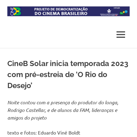
Skip
to
content
Projeto
CineB
de
democratização
MENU
do
acesso
ao
cinema
CineB Solar inicia temporada 2023
brasileiro
com pré-estreia de ‘O Rio do
Desejo’
Noite contou com a presença do produtor do longa,
Rodrigo Castellar, e de alunos da FAM, lideranças e
amigos do projeto
texto e fotos: Eduardo Viné Boldt