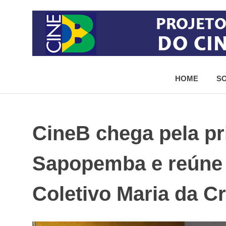
Skip
to
content
Projeto
de
HOME
SO
democratização
do
acesso
ao
cinema
CineB chega pela pr
brasileiro
Sapopemba e reúne
Coletivo Maria da C