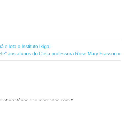
e lota o Instituto Ikigai
ele” aos alunos do Cieja professora Rose Mary Frasson
 obrigatórios são marcados com
*