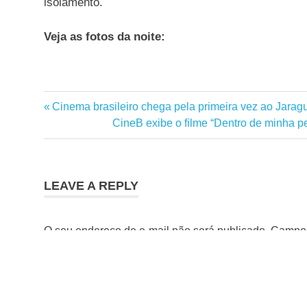
isolamento.
Veja as fotos da noite:
Brazucah
Previous
Cinema brasileiro chega pela primeira vez ao Jaraguá 
Navegação
Produções
Post:
Next
CineB exibe o filme “Dentro de minha p
Sindicato
de
Post:
dos
Bancários
Post
de São
LEAVE A REPLY
Paulo
O seu endereço de e-mail não será publicado.
Campos
Comentário
*