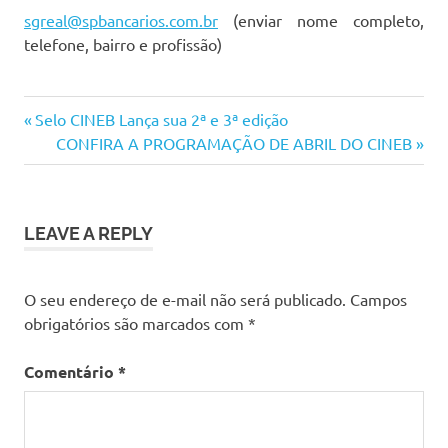
sgreal@spbancarios.com.br
(enviar nome completo,
telefone, bairro e profissão)
hoje
Previous
Navegação
Selo CINEB Lança sua 2ª e 3ª edição
pré-
Post:
Next
CONFIRA A PROGRAMAÇÃO DE ABRIL DO CINEB
de
estréia
Post:
tata
Post
amaral
LEAVE A REPLY
O seu endereço de e-mail não será publicado.
Campos
obrigatórios são marcados com
*
Comentário
*