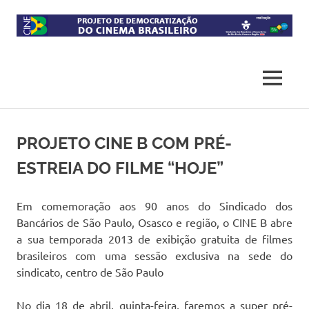
Skip
to
content
Projeto
CineB
de
democratização
MENU
do
acesso
ao
cinema
PROJETO CINE B COM PRÉ-
brasileiro
ESTREIA DO FILME “HOJE”
Em comemoração aos 90 anos do Sindicado dos
Bancários de São Paulo, Osasco e região, o CINE B abre
a sua temporada 2013 de exibição gratuita de filmes
brasileiros com uma sessão exclusiva na sede do
sindicato, centro de São Paulo
No dia 18 de abril, quinta-feira, faremos a super pré-