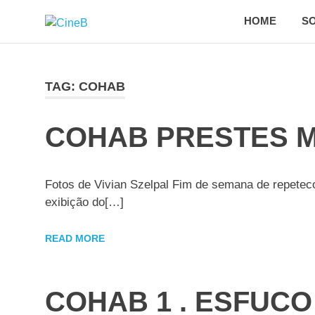
Skip
HOME
SO
CineB
to
Projeto
content
de
democratização
do
TAG:
COHAB
acesso
ao
cinema
COHAB PRESTES M
brasileiro
Fotos de Vivian Szelpal Fim de semana de repetec
exibição do[…]
READ MORE
COHAB 1 . ESFUCO