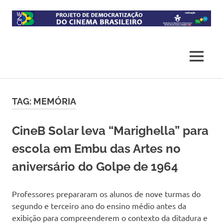
Skip
to
content
Projeto
CineB
de
democratização
MENU
do
acesso
ao
cinema
TAG:
MEMÓRIA
brasileiro
CineB Solar leva “Marighella” para
escola em Embu das Artes no
aniversário do Golpe de 1964
Professores prepararam os alunos de nove turmas do
segundo e terceiro ano do ensino médio antes da
exibição para compreenderem o contexto da ditadura e