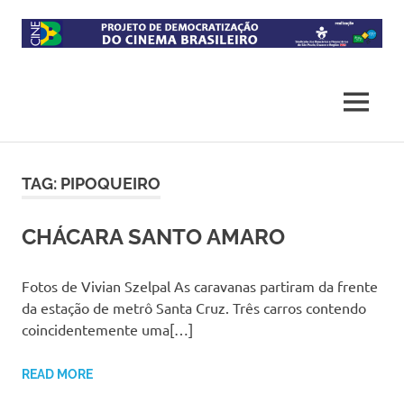
Skip
to
content
Projeto
CineB
de
democratização
MENU
do
acesso
ao
cinema
TAG:
PIPOQUEIRO
brasileiro
CHÁCARA SANTO AMARO
Fotos de Vivian Szelpal As caravanas partiram da frente
da estação de metrô Santa Cruz. Três carros contendo
coincidentemente uma[…]
READ MORE