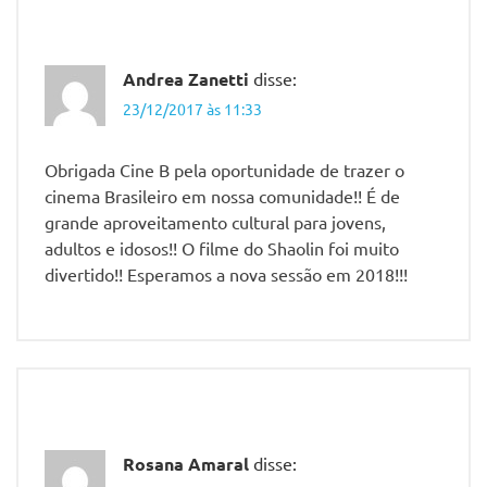
Baldus
EMEF
João
Andrea Zanetti
disse:
XXIII
23/12/2017 às 11:33
Frei
Alcimar
Obrigada Cine B pela oportunidade de trazer o
Fiorezi
cinema Brasileiro em nossa comunidade!! É de
Halder
grande aproveitamento cultural para jovens,
Gomes
adultos e idosos!! O filme do Shaolin foi muito
Ilha
divertido!! Esperamos a nova sessão em 2018!!!
de
Vera
Cruz
Maria
Cecília
Fiqueira
Melo
Rosana Amaral
disse:
Paróquia