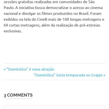
sessões gratuitas realizadas em comunidades de São
Paulo. A iniciativa busca democratizar o acesso ao cinema
nacional e divulgar os filmes produzidos no Brasil. Foram
exibidos na tela do CineB mais de 100 longas-metragens e
69 curtas-metragens, além da realização de pré-estreias
exclusivas.
Albergue
Previous
Navegação
“Doméstica” é nova atração
Zanconi
Post:
Next
“Doméstica” inicia temporada no Grajaú
de
Cidálio
Post:
Vieira
Post
Santos
3 COMMENTS
CineB
EE
Herbert