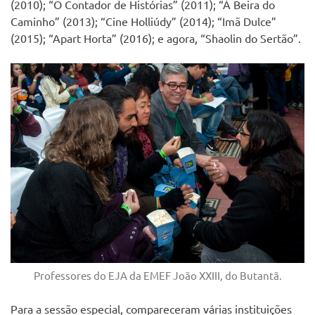
(2010); “O Contador de Histórias” (2011); “À Beira do
Caminho” (2013); “Cine Holliúdy” (2014); “Imã Dulce”
(2015); “Apart Horta” (2016); e agora, “Shaolin do Sertão”.
Professores do EJA da EMEF João XXIII, do Butantã.
Para a sessão especial, compareceram várias instituições