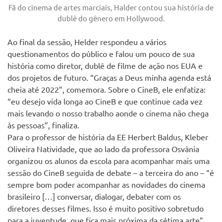
Fã do cinema de artes marciais, Halder contou sua história de
dublê do gênero em Hollywood.
Ao final da sessão, Helder respondeu a vários
questionamentos do público e falou um pouco de sua
história como diretor, dublê de filme de ação nos EUA e
dos projetos de futuro. “Graças a Deus minha agenda está
cheia até 2022”, comemora. Sobre o CineB, ele enfatiza:
“eu desejo vida longa ao CineB e que continue cada vez
mais levando o nosso trabalho aonde o cinema não chega
às pessoas”, finaliza.
Para o professor de história da EE Herbert Baldus, Kleber
Oliveira Natividade, que ao lado da professora Osvânia
organizou os alunos da escola para acompanhar mais uma
sessão do CineB seguida de debate – a terceira do ano – “é
sempre bom poder acompanhar as novidades do cinema
brasileiro […] conversar, dialogar, debater com os
diretores desses filmes. Isso é muito positivo sobretudo
para a juventude, que fica mais próxima da sétima arte”,