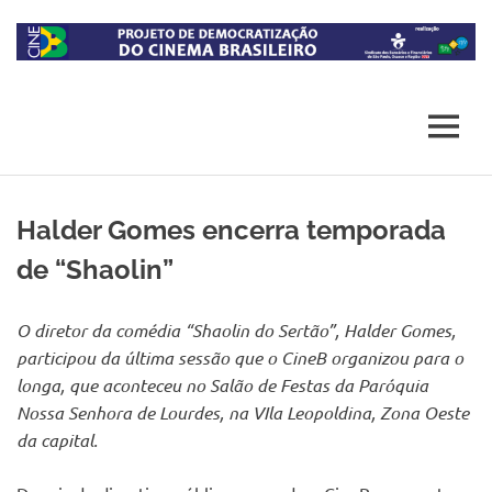
Skip
to
content
Projeto
CineB
de
democratização
MENU
do
acesso
ao
cinema
Halder Gomes encerra temporada
brasileiro
de “Shaolin”
O diretor da comédia “Shaolin do Sertão”, Halder Gomes,
participou da última sessão que o CineB organizou para o
longa, que aconteceu no Salão de Festas da Paróquia
Nossa Senhora de Lourdes, na VIla Leopoldina, Zona Oeste
da capital.