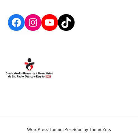
Facebook
Instagram
YouTube
TikTok
cartaz-29-7
cartaz30-7
WordPress Theme: Poseidon by ThemeZee.