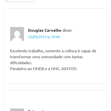
Vieira
Santos
CineB
Solar
Humberto
Douglas Carvalho
disse:
Canavesi
29/09/2019 às 19:48
Mostra de
Cinema
Excelente trabalho, somente a cultura é capaz de
Infantil de
transformar uma comunidade com tantas
Florianópolis
dificuldades.
ONG
Parabéns ao CINEB e a ONG JUNTOS!
Juntos
Sindicato
dos
Bancários
de São
Paulo
Osasco e
Região