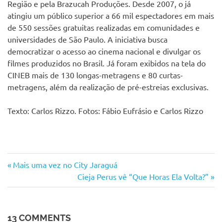
Região e pela Brazucah Produções. Desde 2007, o já
atingiu um público superior a 66 mil espectadores em mais
de 550 sessões gratuitas realizadas em comunidades e
universidades de São Paulo. A iniciativa busca
democratizar o acesso ao cinema nacional e divulgar os
filmes produzidos no Brasil. Já foram exibidos na tela do
CINEB mais de 130 longas-metragens e 80 curtas-
metragens, além da realização de pré-estreias exclusivas.
Texto: Carlos Rizzo. Fotos: Fábio Eufrásio e Carlos Rizzo
Brazucah
Previous
Navegação
Mais uma vez no City Jaraguá
Produções
Post:
Next
Cieja Perus vê “Que Horas Ela Volta?”
de
CCA
Post:
Juntos
Post
1
13 COMMENTS
Cidálio