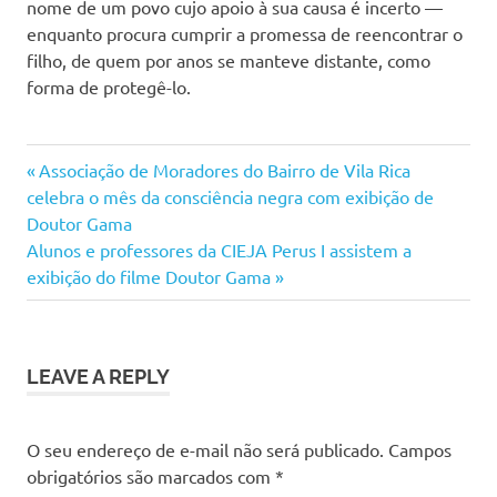
nome de um povo cujo apoio à sua causa é incerto —
enquanto procura cumprir a promessa de reencontrar o
filho, de quem por anos se manteve distante, como
forma de protegê-lo.
Previous
Navegação
Associação de Moradores do Bairro de Vila Rica
Post:
celebra o mês da consciência negra com exibição de
de
Doutor Gama
Next
Alunos e professores da CIEJA Perus I assistem a
Post
Post:
exibição do filme Doutor Gama
LEAVE A REPLY
O seu endereço de e-mail não será publicado.
Campos
obrigatórios são marcados com
*