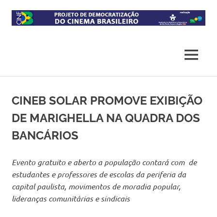
Skip
to
content
Projeto
CineB
de
democratização
MENU
do
acesso
ao
cinema
CINEB SOLAR PROMOVE EXIBIÇÃO
brasileiro
DE MARIGHELLA NA QUADRA DOS
BANCÁRIOS
Evento gratuito e aberto a população contará com de
estudantes e professores de escolas da periferia da
capital paulista, movimentos de moradia popular,
lideranças comunitárias e sindicais