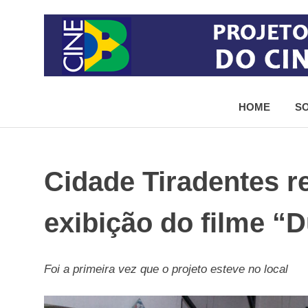
Skip
to
content
Projeto
de
HOME
SO
democratização
do
acesso
ao
cinema
Cidade Tiradentes r
brasileiro
exibição do filme “
Foi a primeira vez que o projeto esteve no local