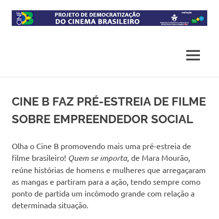
Skip
to
content
Projeto
CineB
de
democratização
MENU
do
acesso
ao
cinema
CINE B FAZ PRÉ-ESTREIA DE FILME
brasileiro
SOBRE EMPREENDEDOR SOCIAL
Olha o Cine B promovendo mais uma pré-estreia de
filme brasileiro!
Quem se importa
, de Mara Mourão,
reúne histórias de homens e mulheres que arregaçaram
as mangas e partiram para a ação, tendo sempre como
ponto de partida um incômodo grande com relação a
determinada situação.