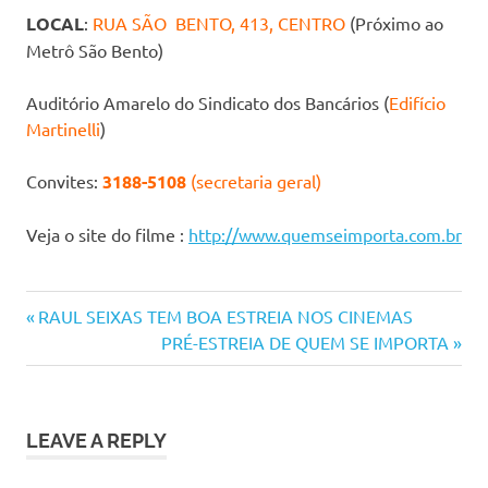
LOCAL
:
RUA SÃO BENTO, 413, CENTRO
(Próximo ao
Metrô São Bento)
Auditório Amarelo do Sindicato dos Bancários (
Edifício
Martinelli
)
Convites:
3188-5108
(secretaria geral)
Veja o site do filme :
http://www.quemseimporta.com.br
Previous
Navegação
RAUL SEIXAS TEM BOA ESTREIA NOS CINEMAS
Post:
Next
PRÉ-ESTREIA DE QUEM SE IMPORTA
de
Post:
Post
LEAVE A REPLY