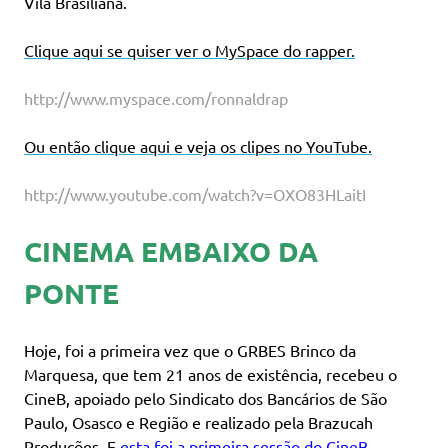
Vila Brasiliana.
Clique aqui se quiser ver o MySpace do rapper.
http://www.myspace.com/ronnaldrap
Ou então clique aqui e veja os clipes no YouTube.
http://www.youtube.com/watch?v=OXO83HLaitI
CINEMA EMBAIXO DA
PONTE
Hoje, foi a primeira vez que o GRBES Brinco da
Marquesa, que tem 21 anos de existência, recebeu o
CineB, apoiado pelo Sindicato dos Bancários de São
Paulo, Osasco e Região e realizado pela Brazucah
Produções. E
esta foi a primeira sessão do CineB,