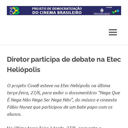
Skip
to
content
Projeto
CineB
de
democratização
MENU
do
acesso
ao
cinema
Diretor participa de debate na Etec
brasileiro
Heliópolis
O projeto CineB esteve na Etec Heliópolis na última
terça-feira, 27/6, para exibir o documentário “Nega Que
É Nega Não Nega Ser Nega Não”, do músico e cineasta
Fábio Nunez que participou de um bate papo com os
alunos.
Na última terça-feira à tarde, 27/6, enquanto o