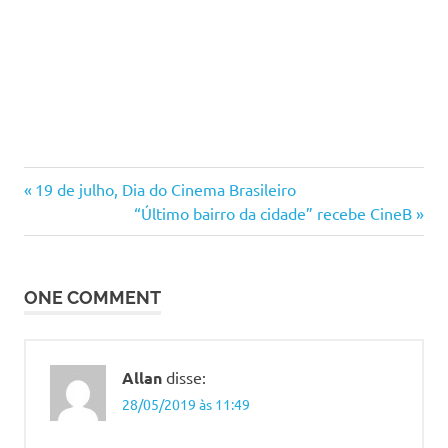
Carlos
Previous
Navegação
19 de julho, Dia do Cinema Brasileiro
Rizzo
Post:
Next
“Último bairro da cidade” recebe CineB
de
Cidálio
Post:
Vieira
Post
Santos
ONE COMMENT
CineB
Etec
Heliópolis
Allan
disse:
Fábio
28/05/2019 às 11:49
Nunez
Francisco