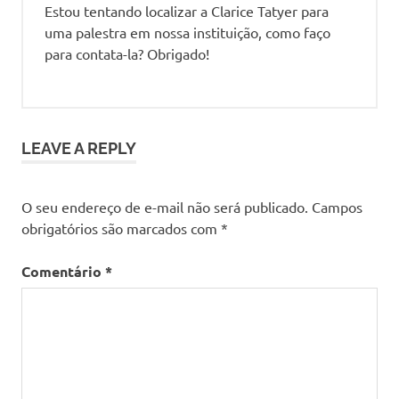
Fagner
Estou tentando localizar a Clarice Tatyer para
uma palestra em nossa instituição, como faço
Heliópolis
para contata-la? Obrigado!
Le Monde
Diplimatique
Nega
Que
é
LEAVE A REPLY
Nega
Não
Nega
O seu endereço de e-mail não será publicado.
Campos
Ser
obrigatórios são marcados com
*
Nega
Não!
Comentário
*
ONG
Eh
Aqui
Sindicato
dos
Bancários