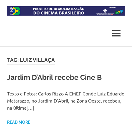
Skip
to
content
Projeto
CineB
de
democratização
MENU
do
acesso
ao
cinema
TAG:
LUIZ VILLAÇA
brasileiro
Jardim D’Abril recebe Cine B
Texto e Fotos: Carlos Rizzo A EMEF Conde Luiz Eduardo
Matarazzo, no Jardim D’Abril, na Zona Oeste, recebeu,
na última[…]
READ MORE