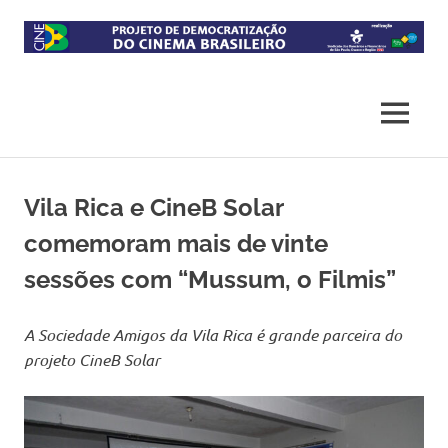
Skip
to
content
Projeto
CineB
de
democratização
MENU
do
acesso
ao
cinema
Vila Rica e CineB Solar
brasileiro
comemoram mais de vinte
sessões com “Mussum, o Filmis”
A Sociedade Amigos da Vila Rica é grande parceira do
projeto
CineB Solar