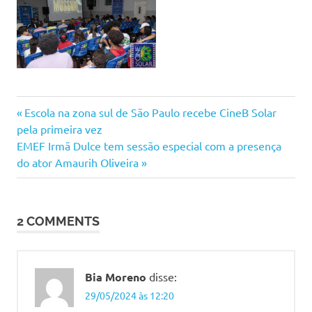
Previous
Navegação
Escola na zona sul de São Paulo recebe CineB Solar
Post:
pela primeira vez
de
Next
EMEF Irmã Dulce tem sessão especial com a presença
Post:
do ator Amaurih Oliveira
Post
2 COMMENTS
Bia Moreno
disse:
29/05/2024 às 12:20