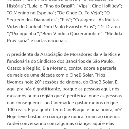
História”; “Lula, o Filho do Brasil”; “Vips”; Cine Holliúdy”;
“O Menino no Espelho”; “De Onde Eu Te Vejo”; “O
Segredo dos Diamantes”; “Elis”; “Coragem – As Muitas
Vidas do Cardeal Dom Paulo Evaristo Arns”; “Dr. Drama
“;”Pixinguinha “;”Bem-Vindo a Quixeramobim”; “Medida
Provisória” e curtas nacionais.
A presidenta da Associação de Moradores da Vila Rica e
funcionária do Sindicato dos Bancários de São Paulo,
Osasco e Região, Bia Moreno, contou sobre a parceria
de mais de uma década com o CineB Solar. “Nós
tivemos hoje 20ª sessões de cinema, do CineB Solar. E
aqui pra nós é gratificante, porque as pessoas aqui, nós
moramos numa região que é periférica, onde as pessoas
não conseguem ir no Cinemark e gastar menos do que
100 reais. E pra gente ter o CineB aqui é uma honra, né?
Hoje teve bastante criança que nunca foram ao cinema.
Andei conversando com algumas crianças aqui e elas