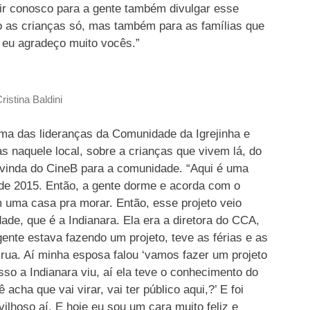
ir conosco para a gente também divulgar esse
ão as crianças só, mas também para as famílias que
, eu agradeço muito vocês.”
ristina Baldini
ma das lideranças da Comunidade da Igrejinha e
 naquele local, sobre a crianças que vivem lá, do
a vinda do CineB para a comunidade. “Aqui é uma
de 2015. Então, a gente dorme e acorda com o
 uma casa pra morar. Então, esse projeto veio
de, que é a Indianara. Ela era a diretora do CCA,
ente estava fazendo um projeto, teve as férias e as
 rua. Aí minha esposa falou ‘vamos fazer um projeto
sso a Indianara viu, aí ela teve o conhecimento do
 acha que vai virar, vai ter público aqui,?’ E foi
ilhoso aí. E hoje eu sou um cara muito feliz e