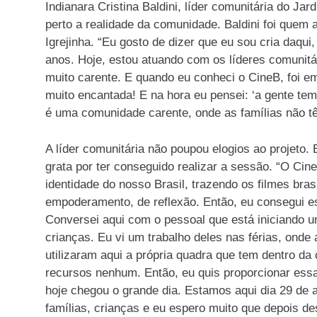
Indianara Cristina Baldini, líder comunitária do J
perto a realidade da comunidade. Baldini foi quem 
Igrejinha. “Eu gosto de dizer que eu sou cria daqui,
anos. Hoje, estou atuando com os líderes comunit
muito carente. E quando eu conheci o CineB, foi e
muito encantada! E na hora eu pensei: ‘a gente tem
é uma comunidade carente, onde as famílias não tê
A líder comunitária não poupou elogios ao projeto. 
grata por ter conseguido realizar a sessão. “O Ci
identidade do nosso Brasil, trazendo os filmes bras
empoderamento, de reflexão. Então, eu consegui es
Conversei aqui com o pessoal que está iniciando um
crianças. Eu vi um trabalho deles nas férias, onde 
utilizaram aqui a própria quadra que tem dentro da
recursos nenhum. Então, eu quis proporcionar ess
hoje chegou o grande dia. Estamos aqui dia 29 de 
famílias, crianças e eu espero muito que depois d