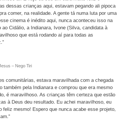
tas dessas crianças aqui, estavam pegando ali pipoca
pra comer, na realidade. A gente tá numa luta por uma
esse cinema é inédito aqui, nunca aconteceu isso na
o Cidálio, a Indianara, Ivone (Silva, candidata à
vilhoso que está rodando aí para todas as
.”
esus – Nego Tiri
es comunitárias, estava maravilhada com a chegada
eto também pela Indianara e comprou que era mesmo
do, é maravilhoso. As crianças têm certeza que estão
as à Deus deu resultado. Eu achei maravilhoso, eu
ito feliz mesmo! Espero que nunca acabe esse projeto,
çam.”