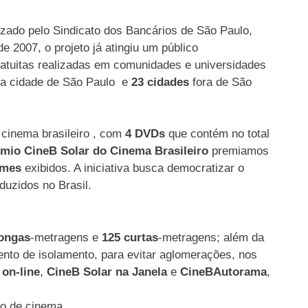
lizado pelo Sindicato dos Bancários de São Paulo,
2007, o projeto já atingiu um público
atuitas realizadas em comunidades e universidades
a cidade de São Paulo e
23 cidades
fora de São
cinema brasileiro , com
4 DVDs
que contém no total
mio CineB Solar do Cinema Brasileiro
premiamos
lmes
exibidos. A iniciativa busca democratizar o
duzidos no Brasil.
ongas
-metragens e
125 curtas
-metragens; além da
nto de isolamento, para evitar aglomerações, nos
on-line
,
CineB Solar na Janela
e
CineBAutorama
,
o de cinema.