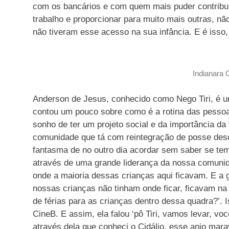
com os bancários e com quem mais puder contribu
trabalho e proporcionar para muito mais outras, n
não tiveram esse acesso na sua infância. E é isso
Indianara C
Anderson de Jesus, conhecido como Nego Tiri, é u
contou um pouco sobre como é a rotina das pessoas
sonho de ter um projeto social e da importância d
comunidade que tá com reintegração de posse des
fantasma de no outro dia acordar sem saber se tem
através de uma grande liderança da nossa comunida
onde a maioria dessas crianças aqui ficavam. E a g
nossas crianças não tinham onde ficar, ficavam na
de férias para as crianças dentro dessa quadra?’. I
CineB. E assim, ela falou ‘pô Tiri, vamos levar, você
através dela que conheci o Cidálio, esse anjo marav