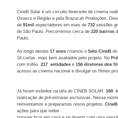
CineB Solar é um circuito itinerante de cinema rea
Osasco e Região e pela Brazucah Produções. Desde 
de
91mil
espectadores em mais de
732
sessões gr
de São Paulo. Percorremos cerca de
220 bairros
d
Paulo.
Ao longo destes
17
anos
criamos o
Selo CineB
do 
18 curtas mais bem avaliados pelo projeto. No
Prê
com troféu
217 entidades
e
156 diretores dos fi
acesso ao cinema nacional e divulgar os filmes pro
Já foram exibidos na tela do CINEB SOLAR
169
l
realização de pré-estreias exclusivas. Nesse mome
reinventamos e preparamos novos projetos:
CineB 
ações para que todos
possam ficar em casa e se divertir com uma sessã