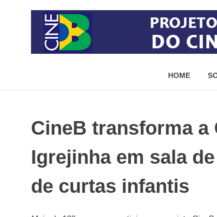
Skip
to
content
Projeto
de
HOME
SO
democratização
do
acesso
ao
cinema
CineB transforma a
brasileiro
Igrejinha em sala de
de curtas infantis