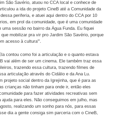
ardim São Savério, atuou no CCA local e conhece de
articulou a ida do projeto CineB até a Comunidade da
 dessa periferia, e atuei aqui dentro do CCA por 10
ários, em prol da comunidade, que é uma comunidade
m uma sessão no bairro da Água Funda. Eu fiquei
 que mobilizar pra vir pro Jardim São Savério, porque
m acesso à cultura'”.
Ela contou como foi a articulação e o quanto estava
neB vai além de ser um cinema. Ele também traz essa
ileiros, trazendo essa cultura, trazendo filmes de
sa articulação através do Cidálio e da Ana Lu.
 projeto social dentro da Igrejinha, que é para as
cartaz23-7 (1)
as crianças não tinham para onde ir, então eles
 comunidade para fazer atividades recreativas sem
a ajuda para eles. Não conseguimos em julho, mas
agosto, realizando um sonho para nós, para essas
esse dia a gente consiga sim parceria com o CineB,