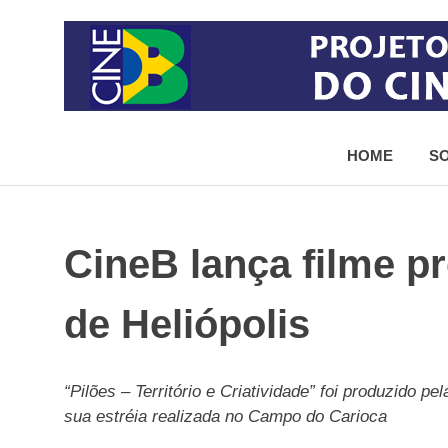
Skip
to
content
Projeto
de
HOME
SO
democratização
do
acesso
ao
cinema
CineB lança filme p
brasileiro
de Heliópolis
“Pilões – Território e Criatividade” foi produzido 
sua estréia realizada no Campo do Carioca