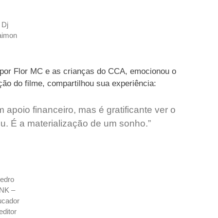
Dj
aimon
do por Flor MC e as crianças do CCA, emocionou o
ão do filme, compartilhou sua experiência:
m apoio financeiro, mas é gratificante ver o
ou. É a materialização de um sonho.”
edro
NK –
ucador
editor