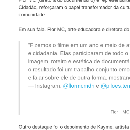
Flor MC (diretora do documentário) e representant
Cidadão, reforçaram o papel transformador da cult
comunidade.
Em sua fala, Flor MC, arte-educadora e diretora do 
“Fizemos o filme em um ano e meio de at
e cidadania. Elas participaram de todo o
imagem, roteiro e estética de documentár
o resultado foi um trabalho conjunto emoc
e falar sobre ele de outra forma, mostrand
—
Instagram
:
@flormcmdh
e
@piloes.terr
Flor – MC 
Outro destaque foi o depoimento de Kayme, artista