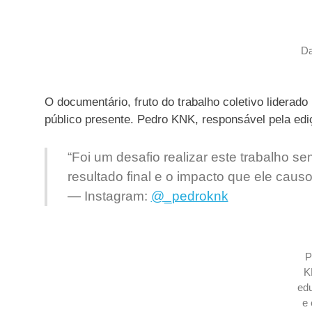
D
O documentário, fruto do trabalho coletivo lidera
público presente. Pedro KNK, responsável pela ediç
“Foi um desafio realizar este trabalho se
resultado final e o impacto que ele caus
—
Instagram
:
@_pedroknk
P
K
ed
e 