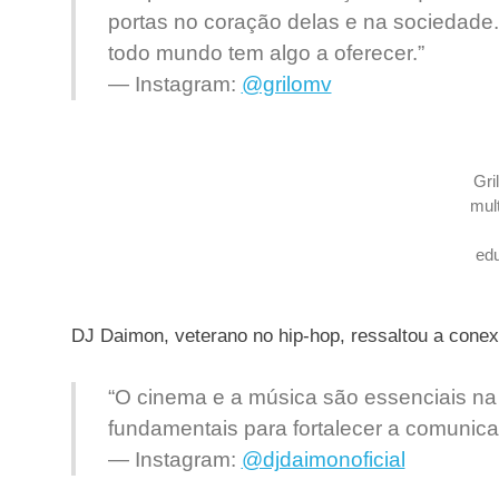
portas no coração delas e na sociedade. 
todo mundo tem algo a oferecer.”
—
Instagram
:
@grilomv
Gri
mult
ed
DJ Daimon, veterano no hip-hop, ressaltou a conexã
“O cinema e a música são essenciais na
fundamentais para fortalecer a comunicaç
—
Instagram
:
@djdaimonoficial