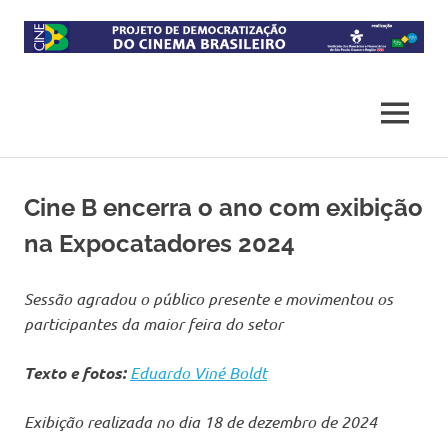
Skip
to
content
Projeto
CineB
de
democratização
MENU
do
acesso
ao
cinema
Cine B encerra o ano com exibição
brasileiro
na Expocatadores 2024
Sessão agradou o público presente e movimentou os
participantes da maior feira do setor
Texto e fotos:
Eduardo Viné Boldt
Exibição realizada no dia 18 de dezembro de 2024