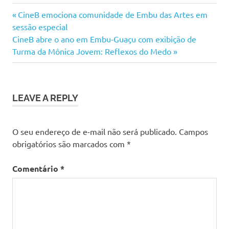
Previous
Navegação
CineB emociona comunidade de Embu das Artes em
Post:
sessão especial
de
Next
CineB abre o ano em Embu-Guaçu com exibição de
Post:
Turma da Mônica Jovem: Reflexos do Medo
Post
LEAVE A REPLY
O seu endereço de e-mail não será publicado.
Campos
obrigatórios são marcados com
*
Comentário
*