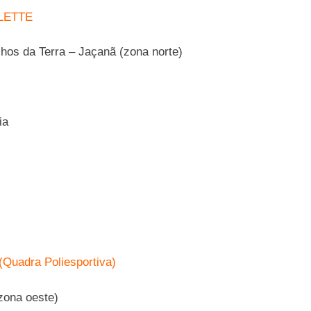
LETTE
hos da Terra – Jaçanã (zona norte)
ia
adra Poliesportiva)
zona oeste)