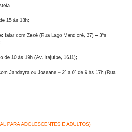
tela
e 15 às 18h;
: falar com Zezé (Rua Lago Mandioré, 37) – 3ªs
;
 de 10 às 19h (Av. Itajuíbe, 1611);
 com Jandayra ou Joseane – 2ª a 6ª de 9 às 17h (Rua
IAL PARA ADOLESCENTES E ADULTOS)