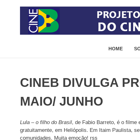
Skip
to
content
Projeto
de
HOME
SO
democratização
do
acesso
ao
cinema
CINEB DIVULGA 
brasileiro
MAIO/ JUNHO
Lula – o filho do Brasil
, de Fabio Barreto, é o filme
gratuitamente, em Heliópolis. Em Itaim Paulista, se
comunidades. Muita emoção! rss