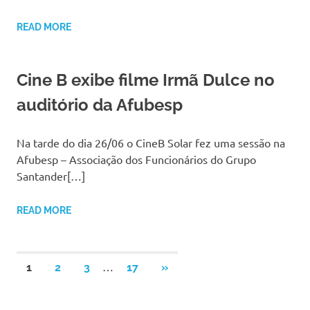
READ MORE
Cine B exibe filme Irmã Dulce no
auditório da Afubesp
Na tarde do dia 26/06 o CineB Solar fez uma sessão na
Afubesp – Associação dos Funcionários do Grupo
Santander[…]
READ MORE
Navegação
…
NEXT
1
2
3
17
»
POSTS
por