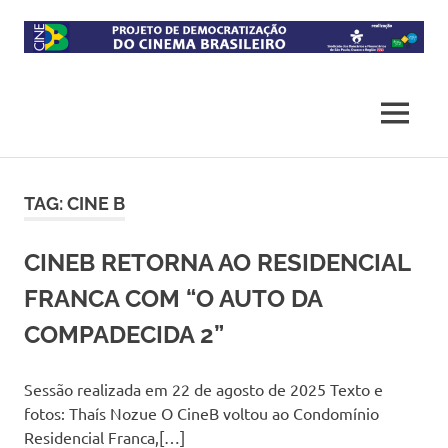
Skip
to
content
Projeto
CineB
de
democratização
MENU
do
acesso
ao
cinema
TAG:
CINE B
brasileiro
CINEB RETORNA AO RESIDENCIAL
FRANCA COM “O AUTO DA
COMPADECIDA 2”
Sessão realizada em 22 de agosto de 2025 Texto e
fotos: Thaís Nozue O CineB voltou ao Condomínio
Residencial Franca,[…]