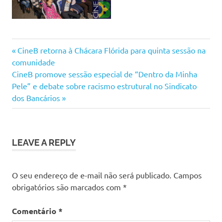
Brazucah
Previous
Navegação
CineB retorna à Chácara Flórida para quinta sessão na
Produções
Post:
comunidade
de
Sindicato
Next
CineB promove sessão especial de “Dentro da Minha
dos
Post:
Pele” e debate sobre racismo estrutural no Sindicato
Post
Bancários
dos Bancários
de São
Paulo
Sindicato
dos
LEAVE A REPLY
Bancários
de São
Paulo
O seu endereço de e-mail não será publicado.
Campos
Osasco e
obrigatórios são marcados com
*
Região
Comentário
*