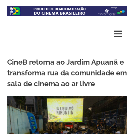
Skip
to
content
Projeto
CineB
de
democratização
MENU
do
acesso
ao
cinema
CineB retorna ao Jardim Apuanã e
brasileiro
transforma rua da comunidade em
sala de cinema ao ar livre